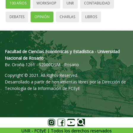
100 AÑOS
WORKSHOP
UNR
CONTABILIDAD
DEBATES
OPINIÓN
CHARLAS
LIBROS
Facultad de Ciencias Económicas y Estadística - Universidad
Nacional de Rosario
Bv. Oroño 1261 - S2000DSM - Rosario
Copyright © 2021. All Rights Reserved.
Desarrollado a partir de herramientas libres por la Dirección de
Tecnología de la Información de FCEyE
UNR - FCEyE | Todos los derechos reservados