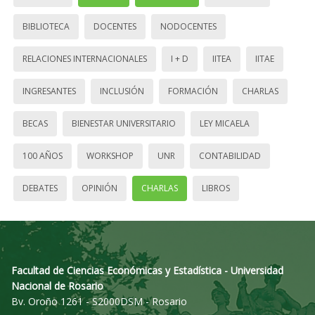
BIBLIOTECA
DOCENTES
NODOCENTES
RELACIONES INTERNACIONALES
I + D
IITEA
IITAE
INGRESANTES
INCLUSIÓN
FORMACIÓN
CHARLAS
BECAS
BIENESTAR UNIVERSITARIO
LEY MICAELA
100 AÑOS
WORKSHOP
UNR
CONTABILIDAD
DEBATES
OPINIÓN
CHARLAS
LIBROS
Facultad de Ciencias Económicas y Estadística - Universidad
Nacional de Rosario
Bv. Oroño 1261 - S2000DSM - Rosario