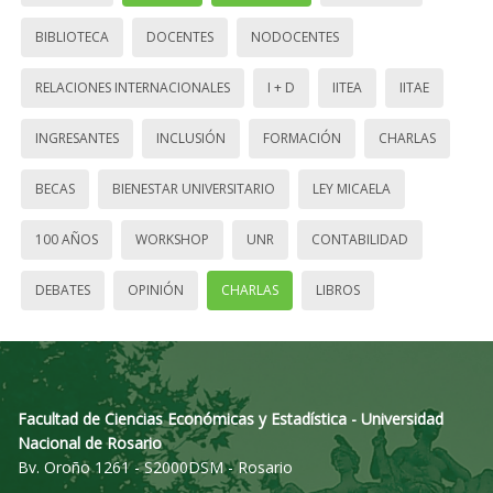
BIBLIOTECA
DOCENTES
NODOCENTES
RELACIONES INTERNACIONALES
I + D
IITEA
IITAE
INGRESANTES
INCLUSIÓN
FORMACIÓN
CHARLAS
BECAS
BIENESTAR UNIVERSITARIO
LEY MICAELA
100 AÑOS
WORKSHOP
UNR
CONTABILIDAD
DEBATES
OPINIÓN
CHARLAS
LIBROS
Facultad de Ciencias Económicas y Estadística - Universidad
Nacional de Rosario
Bv. Oroño 1261 - S2000DSM - Rosario