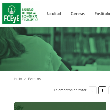
Facultad
Carreras
Postítulo
Inicio
>
Eventos
3 elementos en total:
1