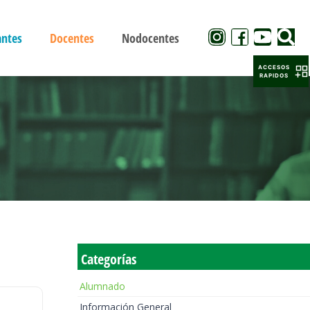
antes
Docentes
Nodocentes
ACCESOS
RAPIDOS
Categorías
Alumnado
Información General