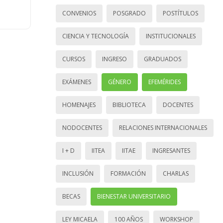
CONVENIOS
POSGRADO
POSTÍTULOS
CIENCIA Y TECNOLOGÍA
INSTITUCIONALES
CURSOS
INGRESO
GRADUADOS
EXÁMENES
GÉNERO
EFEMÉRIDES
HOMENAJES
BIBLIOTECA
DOCENTES
NODOCENTES
RELACIONES INTERNACIONALES
I + D
IITEA
IITAE
INGRESANTES
INCLUSIÓN
FORMACIÓN
CHARLAS
BECAS
BIENESTAR UNIVERSITARIO
LEY MICAELA
100 AÑOS
WORKSHOP