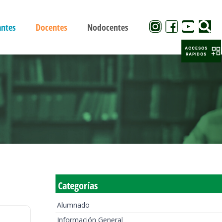
antes
Docentes
Nodocentes
ACCESOS
RAPIDOS
Categorías
Alumnado
Información General