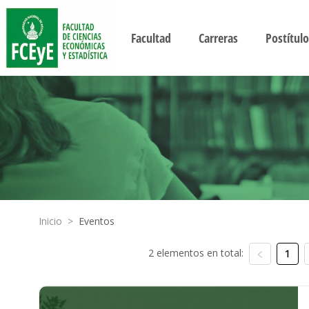
Facultad
Carreras
Postítulo
Inicio
>
Eventos
2 elementos en total:
1