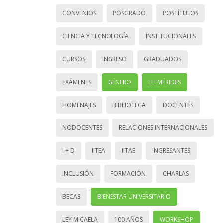
CONVENIOS
POSGRADO
POSTÍTULOS
CIENCIA Y TECNOLOGÍA
INSTITUCIONALES
CURSOS
INGRESO
GRADUADOS
EXÁMENES
GÉNERO
EFEMÉRIDES
HOMENAJES
BIBLIOTECA
DOCENTES
NODOCENTES
RELACIONES INTERNACIONALES
I + D
IITEA
IITAE
INGRESANTES
INCLUSIÓN
FORMACIÓN
CHARLAS
BECAS
BIENESTAR UNIVERSITARIO
LEY MICAELA
100 AÑOS
WORKSHOP