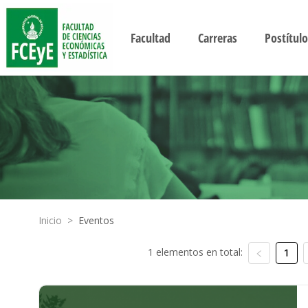
Facultad
Carreras
Postítulo
Inicio
>
Eventos
1 elementos en total:
1