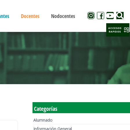
antes
Docentes
Nodocentes
ACCESOS
RAPIDOS
Categorías
Alumnado
Información General