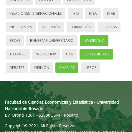
RELACIONES INTERNACIONALES
I + D
IITEA
IITAE
INGRESANTES
INCLUSIÓN
FORMACIÓN
CHARLAS
BECAS
BIENESTAR UNIVERSITARIO
LEY MICAELA
100 AÑOS
WORKSHOP
UNR
CONTABILIDAD
DEBATES
OPINIÓN
CHARLAS
LIBROS
Facultad de Ciencias Económicas y Estadística - Universidad
Nacional de Rosario
Bv. Oroño 1261 - S2000DSM - Rosario
Copyright © 2021. All Rights Reserved.