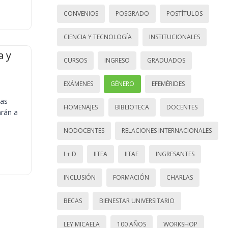
CONVENIOS
POSGRADO
POSTÍTULOS
CIENCIA Y TECNOLOGÍA
INSTITUCIONALES
a y
CURSOS
INGRESO
GRADUADOS
EXÁMENES
GÉNERO
EFEMÉRIDES
ias
HOMENAJES
BIBLIOTECA
DOCENTES
arán a
NODOCENTES
RELACIONES INTERNACIONALES
I + D
IITEA
IITAE
INGRESANTES
INCLUSIÓN
FORMACIÓN
CHARLAS
BECAS
BIENESTAR UNIVERSITARIO
LEY MICAELA
100 AÑOS
WORKSHOP