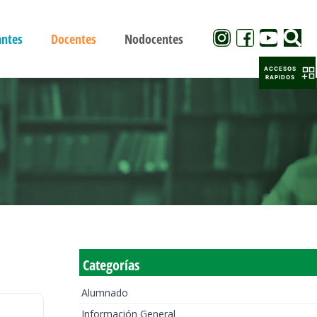
antes
Docentes
Nodocentes
ACCESOS
RAPIDOS
Categorías
Alumnado
Información General