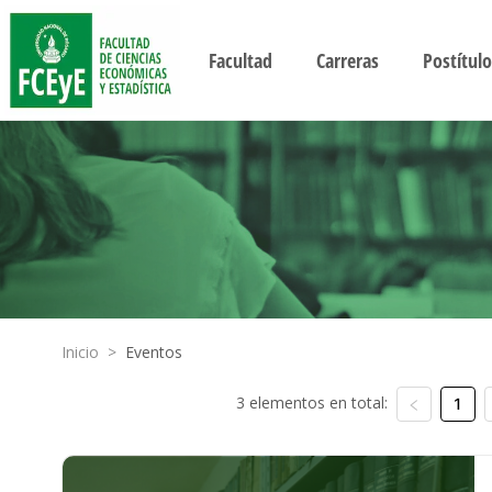
Facultad
Carreras
Postítulo
Inicio
>
Eventos
3 elementos en total:
1