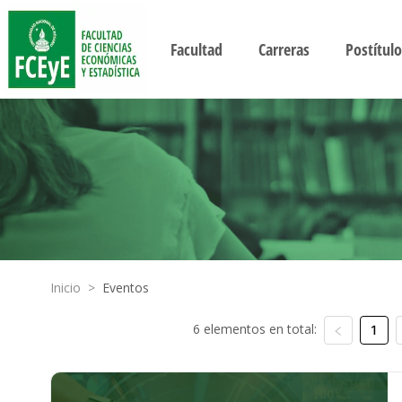
Facultad
Carreras
Postítulo
Inicio
>
Eventos
6 elementos en total:
1