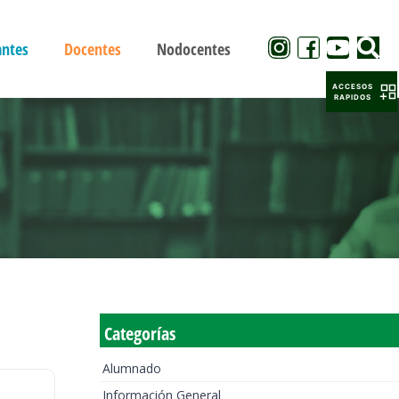
antes
Docentes
Nodocentes
ACCESOS
RAPIDOS
Categorías
Alumnado
Información General