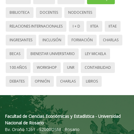
BIBLIOTECA
DOCENTES
NODOCENTES
RELACIONES INTERNACIONALES
I + D
IITEA
IITAE
INGRESANTES
INCLUSIÓN
FORMACIÓN
CHARLAS
BECAS
BIENESTAR UNIVERSITARIO
LEY MICAELA
100 AÑOS
WORKSHOP
UNR
CONTABILIDAD
DEBATES
OPINIÓN
CHARLAS
LIBROS
Facultad de Ciencias Económicas y Estadística - Universidad
Nacional de Rosario
Bv. Oroño 1261 - S2000DSM - Rosario