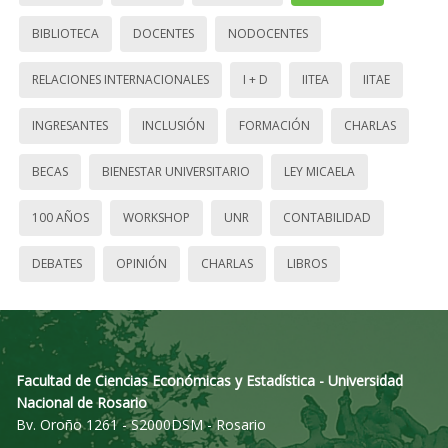
BIBLIOTECA
DOCENTES
NODOCENTES
RELACIONES INTERNACIONALES
I + D
IITEA
IITAE
INGRESANTES
INCLUSIÓN
FORMACIÓN
CHARLAS
BECAS
BIENESTAR UNIVERSITARIO
LEY MICAELA
100 AÑOS
WORKSHOP
UNR
CONTABILIDAD
DEBATES
OPINIÓN
CHARLAS
LIBROS
Facultad de Ciencias Económicas y Estadística - Universidad
Nacional de Rosario
Bv. Oroño 1261 - S2000DSM - Rosario