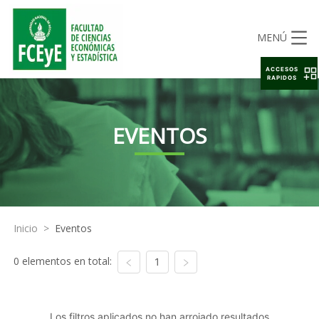
MENÚ
ACCESOS
RAPIDOS
EVENTOS
Inicio
>
Eventos
0 elementos en total:
1
Los filtros aplicados no han arrojado resultados