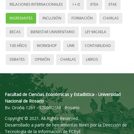
RELACIONES INTERNACIONALES
I + D
IITEA
IITAE
INGRESANTES
INCLUSIÓN
FORMACIÓN
CHARLAS
BECAS
BIENESTAR UNIVERSITARIO
LEY MICAELA
100 AÑOS
WORKSHOP
UNR
CONTABILIDAD
DEBATES
OPINIÓN
CHARLAS
LIBROS
Facultad de Ciencias Económicas y Estadística - Universidad
Nacional de Rosario
Bv. Oroño 1261 - S2000DSM - Rosario
Copyright © 2021. All Rights Reserved.
Desarrollado a partir de herramientas libres por la Dirección de
Tecnología de la Información de FCEyE