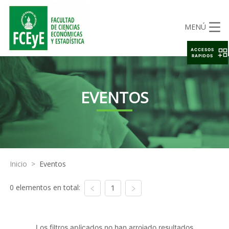
MENÚ
ACCESOS
RAPIDOS
EVENTOS
Inicio
>
Eventos
0 elementos en total:
1
Los filtros aplicados no han arrojado resultados