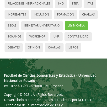
RELACIONES INTERNACIONALES
I + D
IITEA
IITAE
INGRESANTES
INCLUSIÓN
FORMACIÓN
CHARLAS
BECAS
BIENESTAR UNIVERSITARIO
LEY MICAELA
100 AÑOS
WORKSHOP
UNR
CONTABILIDAD
DEBATES
OPINIÓN
CHARLAS
LIBROS
Facultad de Ciencias Económicas y Estadística - Universidad
Nacional de Rosario
Bv. Oroño 1261 - S2000DSM - Rosario
Copyright © 2021. All Rights Reserved.
Desarrollado a partir de herramientas libres por la Dirección de
Tecnología de la Información de FCEyE