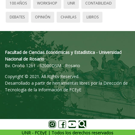
100 AÑOS
WORKSHOP
UNR
CONTABILIDAD
DEBATES
OPINIÓN
CHARLAS
LIBROS
Facultad de Ciencias Económicas y Estadística - Universidad
Nacional de Rosario
Bv. Oroño 1261 - S2000DSM - Rosario
Copyright © 2021. All Rights Reserved.
Desarrollado a partir de herramientas libres por la Dirección de
Tecnología de la Información de FCEyE
UNR - FCEyE | Todos los derechos reservados