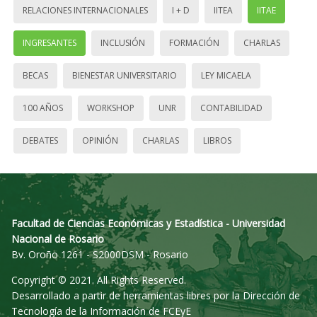
RELACIONES INTERNACIONALES
I + D
IITEA
IITAE
INGRESANTES
INCLUSIÓN
FORMACIÓN
CHARLAS
BECAS
BIENESTAR UNIVERSITARIO
LEY MICAELA
100 AÑOS
WORKSHOP
UNR
CONTABILIDAD
DEBATES
OPINIÓN
CHARLAS
LIBROS
Facultad de Ciencias Económicas y Estadística - Universidad
Nacional de Rosario
Bv. Oroño 1261 - S2000DSM - Rosario
Copyright © 2021. All Rights Reserved.
Desarrollado a partir de herramientas libres por la Dirección de
Tecnología de la Información de FCEyE