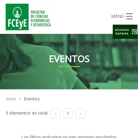
MENÚ
ACCESOS
RAPIDOS
EVENTOS
Inicio
>
Eventos
0 elementos en total:
1
Los filtros aplicados no han arrojado resultados