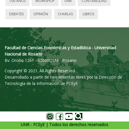
100 AÑOS
WORKSHOP
UNR
CONTABILIDAD
DEBATES
OPINIÓN
CHARLAS
LIBROS
Facultad de Ciencias Económicas y Estadística - Universidad
Nacional de Rosario
Bv. Oroño 1261 - S2000DSM - Rosario
Copyright © 2021. All Rights Reserved.
Desarrollado a partir de herramientas libres por la Dirección de
Tecnología de la Información de FCEyE
UNR - FCEyE | Todos los derechos reservados