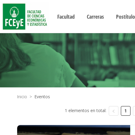
Facultad
Carreras
Postítulo
Inicio
>
Eventos
1 elementos en total:
1