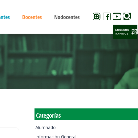
antes
Docentes
Nodocentes
ACCESOS
RAPIDOS
Categorías
Alumnado
Información General