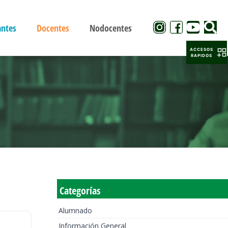
antes
Docentes
Nodocentes
ACCESOS
RAPIDOS
Categorías
Alumnado
Información General