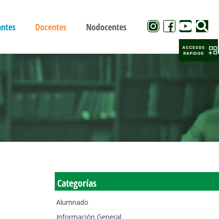
antes
Docentes
Nodocentes
ACCESOS
RAPIDOS
Categorías
Alumnado
Información General