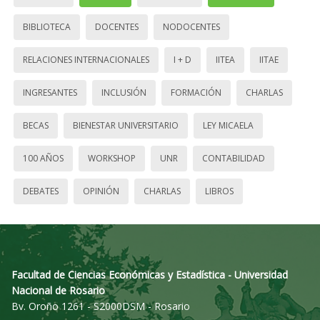
BIBLIOTECA
DOCENTES
NODOCENTES
RELACIONES INTERNACIONALES
I + D
IITEA
IITAE
INGRESANTES
INCLUSIÓN
FORMACIÓN
CHARLAS
BECAS
BIENESTAR UNIVERSITARIO
LEY MICAELA
100 AÑOS
WORKSHOP
UNR
CONTABILIDAD
DEBATES
OPINIÓN
CHARLAS
LIBROS
Facultad de Ciencias Económicas y Estadística - Universidad
Nacional de Rosario
Bv. Oroño 1261 - S2000DSM - Rosario