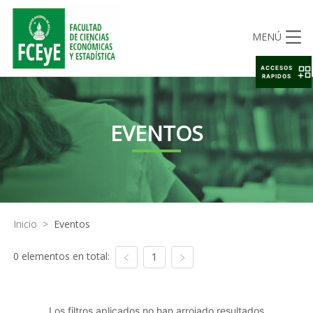
MENÚ
ACCESOS
RAPIDOS
EVENTOS
Inicio
>
Eventos
0 elementos en total:
1
Los filtros aplicados no han arrojado resultados