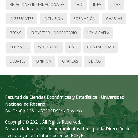
RELACIONES INTERNACIONALES
I + D
IITEA
IITAE
INGRESANTES
INCLUSIÓN
FORMACIÓN
CHARLAS
BECAS
BIENESTAR UNIVERSITARIO
LEY MICAELA
100 AÑOS
WORKSHOP
UNR
CONTABILIDAD
DEBATES
OPINIÓN
CHARLAS
LIBROS
Facultad de Ciencias Económicas y Estadística - Universidad
Nacional de Rosario
Bv. Oroño 1261 - S2000DSM - Rosario
Copyright © 2021. All Rights Reserved.
Desarrollado a partir de herramientas libres por la Dirección de
Tecnología de la Información de FCEyE