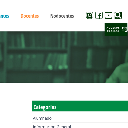
antes
Docentes
Nodocentes
ACCESOS
RAPIDOS
Categorías
Alumnado
Información General