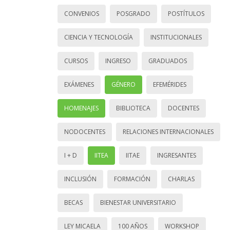
CONVENIOS
POSGRADO
POSTÍTULOS
CIENCIA Y TECNOLOGÍA
INSTITUCIONALES
CURSOS
INGRESO
GRADUADOS
EXÁMENES
GÉNERO
EFEMÉRIDES
HOMENAJES
BIBLIOTECA
DOCENTES
NODOCENTES
RELACIONES INTERNACIONALES
I + D
IITEA
IITAE
INGRESANTES
INCLUSIÓN
FORMACIÓN
CHARLAS
BECAS
BIENESTAR UNIVERSITARIO
LEY MICAELA
100 AÑOS
WORKSHOP