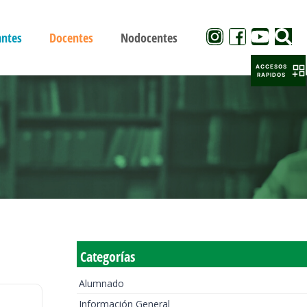
antes
Docentes
Nodocentes
ACCESOS
RAPIDOS
Categorías
Alumnado
Información General