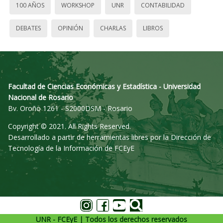
100 AÑOS
WORKSHOP
UNR
CONTABILIDAD
DEBATES
OPINIÓN
CHARLAS
LIBROS
Facultad de Ciencias Económicas y Estadística - Universidad
Nacional de Rosario
Bv. Oroño 1261 - S2000DSM - Rosario
Copyright © 2021. All Rights Reserved.
Desarrollado a partir de herramientas libres por la Dirección de
Tecnología de la Información de FCEyE
UNR - FCEyE | Todos los derechos reservados