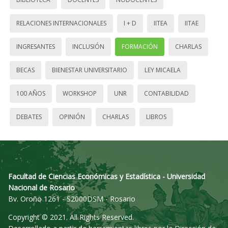
RELACIONES INTERNACIONALES
I + D
IITEA
IITAE
INGRESANTES
INCLUSIÓN
FORMACIÓN
CHARLAS
BECAS
BIENESTAR UNIVERSITARIO
LEY MICAELA
100 AÑOS
WORKSHOP
UNR
CONTABILIDAD
DEBATES
OPINIÓN
CHARLAS
LIBROS
Facultad de Ciencias Económicas y Estadística - Universidad
Nacional de Rosario
Bv. Oroño 1261 - S2000DSM - Rosario
Copyright © 2021. All Rights Reserved.