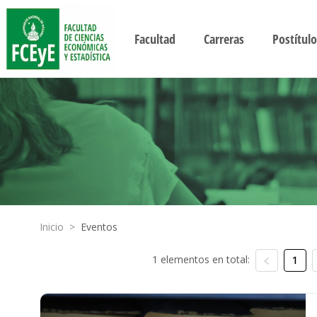
Facultad
Carreras
Postítulo
Inicio
>
Eventos
1 elementos en total:
1