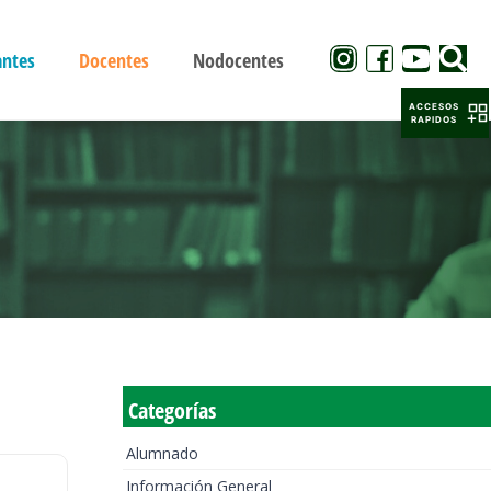
antes
Docentes
Nodocentes
ACCESOS
RAPIDOS
Categorías
Alumnado
Información General