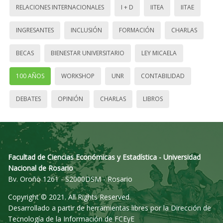
RELACIONES INTERNACIONALES
I + D
IITEA
IITAE
INGRESANTES
INCLUSIÓN
FORMACIÓN
CHARLAS
BECAS
BIENESTAR UNIVERSITARIO
LEY MICAELA
100 AÑOS
WORKSHOP
UNR
CONTABILIDAD
DEBATES
OPINIÓN
CHARLAS
LIBROS
Facultad de Ciencias Económicas y Estadística - Universidad
Nacional de Rosario
Bv. Oroño 1261 - S2000DSM - Rosario
Copyright © 2021. All Rights Reserved.
Desarrollado a partir de herramientas libres por la Dirección de
Tecnología de la Información de FCEyE