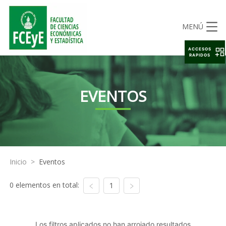
MENÚ
ACCESOS
RAPIDOS
EVENTOS
Inicio
>
Eventos
0 elementos en total:
1
Los filtros aplicados no han arrojado resultados