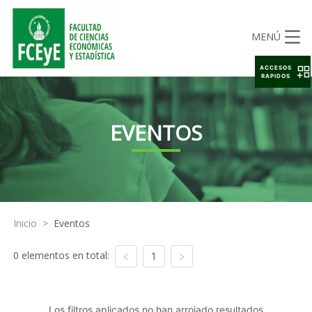
MENÚ
ACCESOS
RAPIDOS
EVENTOS
Inicio
>
Eventos
0 elementos en total:
1
Los filtros aplicados no han arrojado resultados