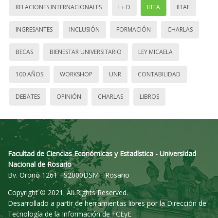
RELACIONES INTERNACIONALES
I + D
IITEA
IITAE
INGRESANTES
INCLUSIÓN
FORMACIÓN
CHARLAS
BECAS
BIENESTAR UNIVERSITARIO
LEY MICAELA
100 AÑOS
WORKSHOP
UNR
CONTABILIDAD
DEBATES
OPINIÓN
CHARLAS
LIBROS
Facultad de Ciencias Económicas y Estadística - Universidad
Nacional de Rosario
Bv. Oroño 1261 - S2000DSM - Rosario
Copyright © 2021. All Rights Reserved.
Desarrollado a partir de herramientas libres por la Dirección de
Tecnología de la Información de FCEyE