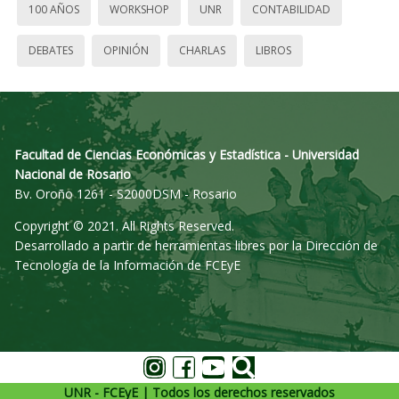
100 AÑOS
WORKSHOP
UNR
CONTABILIDAD
DEBATES
OPINIÓN
CHARLAS
LIBROS
Facultad de Ciencias Económicas y Estadística - Universidad
Nacional de Rosario
Bv. Oroño 1261 - S2000DSM - Rosario
Copyright © 2021. All Rights Reserved.
Desarrollado a partir de herramientas libres por la Dirección de
Tecnología de la Información de FCEyE
UNR - FCEyE | Todos los derechos reservados