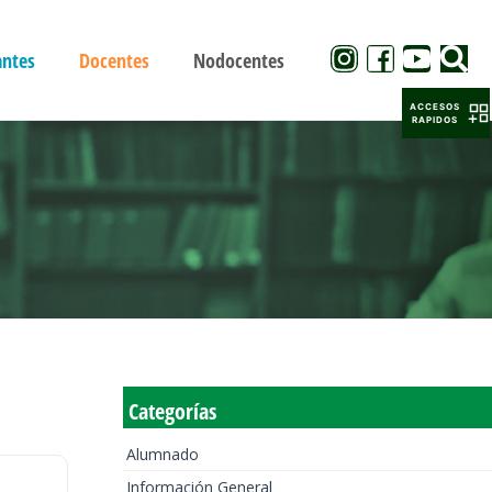
antes
Docentes
Nodocentes
ACCESOS
RAPIDOS
Categorías
Alumnado
Información General