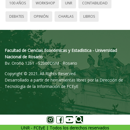
100 AÑOS
WORKSHOP
UNR
CONTABILIDAD
DEBATES
OPINIÓN
CHARLAS
LIBROS
Facultad de Ciencias Económicas y Estadística - Universidad
Nacional de Rosario
Bv. Oroño 1261 - S2000DSM - Rosario
Copyright © 2021. All Rights Reserved.
Desarrollado a partir de herramientas libres por la Dirección de
Tecnología de la Información de FCEyE
UNR - FCEyE | Todos los derechos reservados