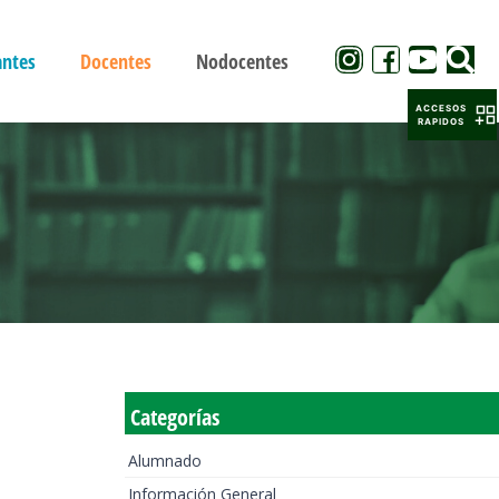
antes
Docentes
Nodocentes
ACCESOS
RAPIDOS
Categorías
Alumnado
Información General