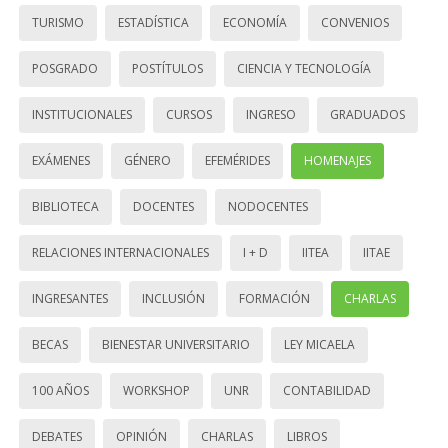
TURISMO
ESTADÍSTICA
ECONOMÍA
CONVENIOS
POSGRADO
POSTÍTULOS
CIENCIA Y TECNOLOGÍA
INSTITUCIONALES
CURSOS
INGRESO
GRADUADOS
EXÁMENES
GÉNERO
EFEMÉRIDES
HOMENAJES
BIBLIOTECA
DOCENTES
NODOCENTES
RELACIONES INTERNACIONALES
I + D
IITEA
IITAE
INGRESANTES
INCLUSIÓN
FORMACIÓN
CHARLAS
BECAS
BIENESTAR UNIVERSITARIO
LEY MICAELA
100 AÑOS
WORKSHOP
UNR
CONTABILIDAD
DEBATES
OPINIÓN
CHARLAS
LIBROS