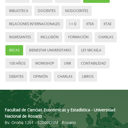
BIBLIOTECA
DOCENTES
NODOCENTES
RELACIONES INTERNACIONALES
I + D
IITEA
IITAE
INGRESANTES
INCLUSIÓN
FORMACIÓN
CHARLAS
BECAS
BIENESTAR UNIVERSITARIO
LEY MICAELA
100 AÑOS
WORKSHOP
UNR
CONTABILIDAD
DEBATES
OPINIÓN
CHARLAS
LIBROS
Facultad de Ciencias Económicas y Estadística - Universidad
Nacional de Rosario
Bv. Oroño 1261 - S2000DSM - Rosario