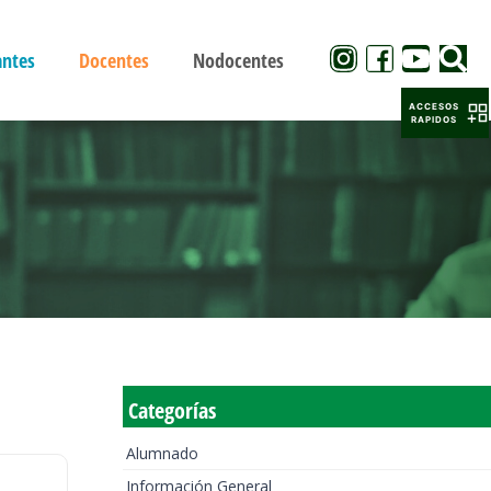
antes
Docentes
Nodocentes
ACCESOS
RAPIDOS
Categorías
Alumnado
Información General