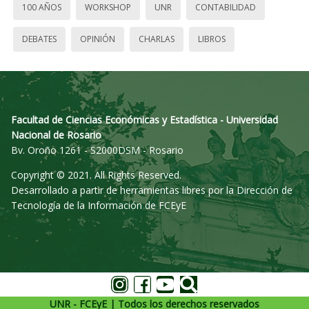
100 AÑOS
WORKSHOP
UNR
CONTABILIDAD
DEBATES
OPINIÓN
CHARLAS
LIBROS
Facultad de Ciencias Económicas y Estadística - Universidad
Nacional de Rosario
Bv. Oroño 1261 - S2000DSM - Rosario
Copyright © 2021. All Rights Reserved.
Desarrollado a partir de herramientas libres por la Dirección de
Tecnología de la Información de FCEyE
UNR - FCEyE | Todos los derechos reservados