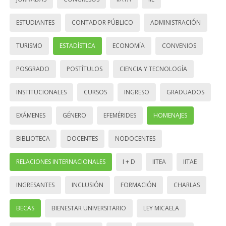
ESTUDIANTES
CONTADOR PÚBLICO
ADMINISTRACIÓN
TURISMO
ESTADÍSTICA
ECONOMÍA
CONVENIOS
POSGRADO
POSTÍTULOS
CIENCIA Y TECNOLOGÍA
INSTITUCIONALES
CURSOS
INGRESO
GRADUADOS
EXÁMENES
GÉNERO
EFEMÉRIDES
HOMENAJES
BIBLIOTECA
DOCENTES
NODOCENTES
RELACIONES INTERNACIONALES
I + D
IITEA
IITAE
INGRESANTES
INCLUSIÓN
FORMACIÓN
CHARLAS
BECAS
BIENESTAR UNIVERSITARIO
LEY MICAELA