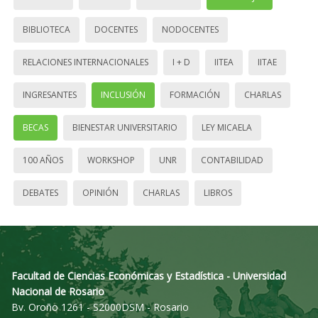
BIBLIOTECA
DOCENTES
NODOCENTES
RELACIONES INTERNACIONALES
I + D
IITEA
IITAE
INGRESANTES
INCLUSIÓN
FORMACIÓN
CHARLAS
BECAS
BIENESTAR UNIVERSITARIO
LEY MICAELA
100 AÑOS
WORKSHOP
UNR
CONTABILIDAD
DEBATES
OPINIÓN
CHARLAS
LIBROS
Facultad de Ciencias Económicas y Estadística - Universidad
Nacional de Rosario
Bv. Oroño 1261 - S2000DSM - Rosario