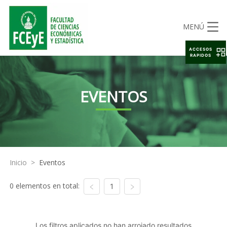
MENÚ
ACCESOS
RAPIDOS
EVENTOS
Inicio
>
Eventos
0 elementos en total:
1
Los filtros aplicados no han arrojado resultados