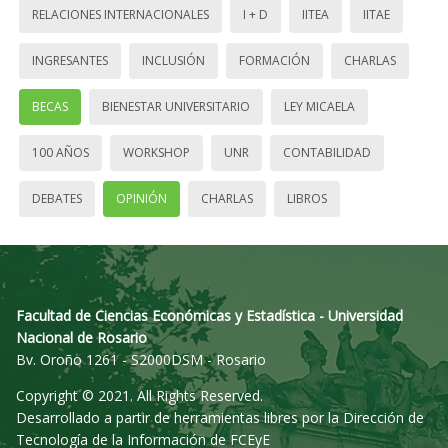
RELACIONES INTERNACIONALES
I + D
IITEA
IITAE
INGRESANTES
INCLUSIÓN
FORMACIÓN
CHARLAS
BECAS
BIENESTAR UNIVERSITARIO
LEY MICAELA
100 AÑOS
WORKSHOP
UNR
CONTABILIDAD
DEBATES
OPINIÓN
CHARLAS
LIBROS
Facultad de Ciencias Económicas y Estadística - Universidad
Nacional de Rosario
Bv. Oroño 1261 - S2000DSM - Rosario
Copyright © 2021. All Rights Reserved.
Desarrollado a partir de herramientas libres por la Dirección de
Tecnología de la Información de FCEyE