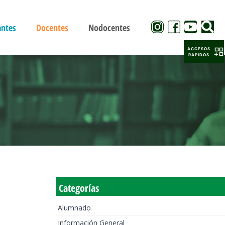
antes
Docentes
Nodocentes
ACCESOS
RAPIDOS
Categorías
Alumnado
Información General