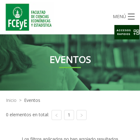
MENÚ
ACCESOS
RAPIDOS
EVENTOS
Inicio
>
Eventos
0 elementos en total:
1
Los filtros aplicados no han arrojado resultados