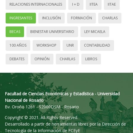
RELACIONES INTERNACIONALES
I + D
IITEA
IITAE
INGRESANTES
INCLUSIÓN
FORMACIÓN
CHARLAS
BECAS
BIENESTAR UNIVERSITARIO
LEY MICAELA
100 AÑOS
WORKSHOP
UNR
CONTABILIDAD
DEBATES
OPINIÓN
CHARLAS
LIBROS
Facultad de Ciencias Económicas y Estadística - Universidad
Nacional de Rosario
Bv. Oroño 1261 - S2000DSM - Rosario
Copyright © 2021. All Rights Reserved.
Desarrollado a partir de herramientas libres por la Dirección de
Tecnología de la Información de FCEyE