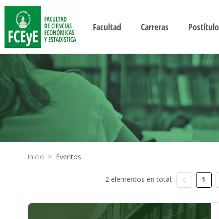
Facultad
Carreras
Postítulo
Inicio
>
Eventos
2 elementos en total:
1