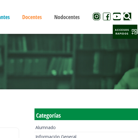
antes
Docentes
Nodocentes
ACCESOS
RAPIDOS
Categorías
Alumnado
Información General