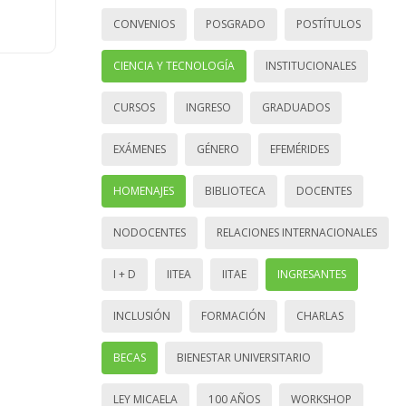
CONVENIOS
POSGRADO
POSTÍTULOS
CIENCIA Y TECNOLOGÍA
INSTITUCIONALES
CURSOS
INGRESO
GRADUADOS
EXÁMENES
GÉNERO
EFEMÉRIDES
HOMENAJES
BIBLIOTECA
DOCENTES
NODOCENTES
RELACIONES INTERNACIONALES
I + D
IITEA
IITAE
INGRESANTES
INCLUSIÓN
FORMACIÓN
CHARLAS
BECAS
BIENESTAR UNIVERSITARIO
LEY MICAELA
100 AÑOS
WORKSHOP