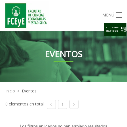
MENÚ
ACCESOS
RAPIDOS
EVENTOS
Inicio
>
Eventos
0 elementos en total:
1
Los filtros aplicados no han arrojado resultados