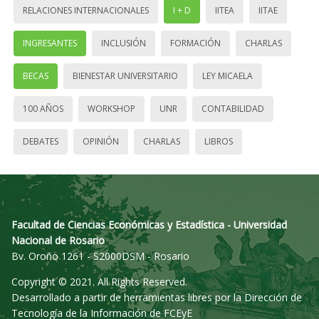
RELACIONES INTERNACIONALES
I + D
IITEA
IITAE
INGRESANTES
INCLUSIÓN
FORMACIÓN
CHARLAS
BECAS
BIENESTAR UNIVERSITARIO
LEY MICAELA
100 AÑOS
WORKSHOP
UNR
CONTABILIDAD
DEBATES
OPINIÓN
CHARLAS
LIBROS
Facultad de Ciencias Económicas y Estadística - Universidad
Nacional de Rosario
Bv. Oroño 1261 - S2000DSM - Rosario
Copyright © 2021. All Rights Reserved.
Desarrollado a partir de herramientas libres por la Dirección de
Tecnología de la Información de FCEyE