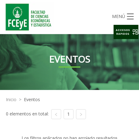
MENÚ
ACCESOS
RAPIDOS
EVENTOS
Inicio
>
Eventos
0 elementos en total:
1
Los filtros aplicados no han arrojado resultados