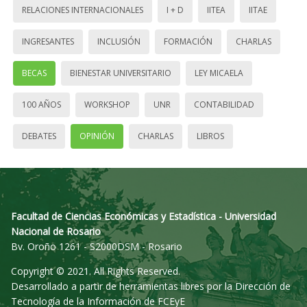
RELACIONES INTERNACIONALES
I + D
IITEA
IITAE
INGRESANTES
INCLUSIÓN
FORMACIÓN
CHARLAS
BECAS
BIENESTAR UNIVERSITARIO
LEY MICAELA
100 AÑOS
WORKSHOP
UNR
CONTABILIDAD
DEBATES
OPINIÓN
CHARLAS
LIBROS
Facultad de Ciencias Económicas y Estadística - Universidad
Nacional de Rosario
Bv. Oroño 1261 - S2000DSM - Rosario
Copyright © 2021. All Rights Reserved.
Desarrollado a partir de herramientas libres por la Dirección de
Tecnología de la Información de FCEyE