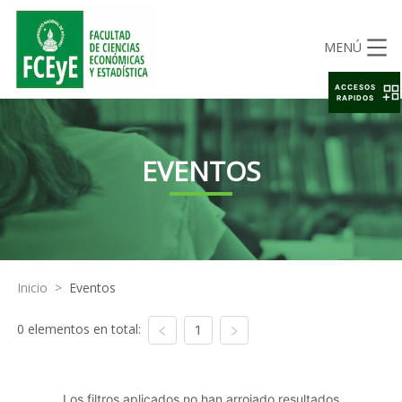
MENÚ
ACCESOS
RAPIDOS
EVENTOS
Inicio
>
Eventos
0 elementos en total:
1
Los filtros aplicados no han arrojado resultados