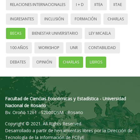
RELACIONES INTERNACIONALES
I + D
IITEA
IITAE
INGRESANTES
INCLUSIÓN
FORMACIÓN
CHARLAS
BECAS
BIENESTAR UNIVERSITARIO
LEY MICAELA
100 AÑOS
WORKSHOP
UNR
CONTABILIDAD
DEBATES
OPINIÓN
CHARLAS
LIBROS
Facultad de Ciencias Económicas y Estadística - Universidad
Nacional de Rosario
Bv. Oroño 1261 - S2000DSM - Rosario
Copyright © 2021. All Rights Reserved.
Desarrollado a partir de herramientas libres por la Dirección de
Tecnología de la Información de FCEyE