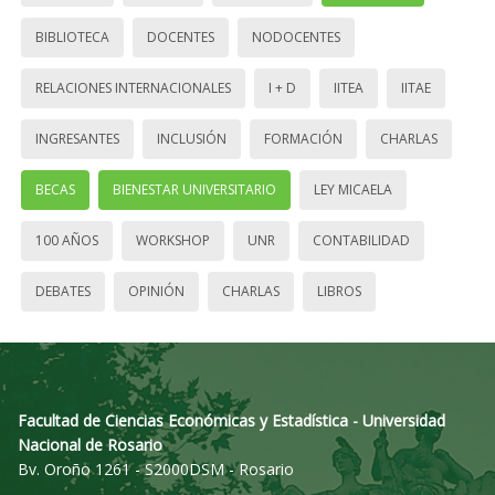
BIBLIOTECA
DOCENTES
NODOCENTES
RELACIONES INTERNACIONALES
I + D
IITEA
IITAE
INGRESANTES
INCLUSIÓN
FORMACIÓN
CHARLAS
BECAS
BIENESTAR UNIVERSITARIO
LEY MICAELA
100 AÑOS
WORKSHOP
UNR
CONTABILIDAD
DEBATES
OPINIÓN
CHARLAS
LIBROS
Facultad de Ciencias Económicas y Estadística - Universidad
Nacional de Rosario
Bv. Oroño 1261 - S2000DSM - Rosario