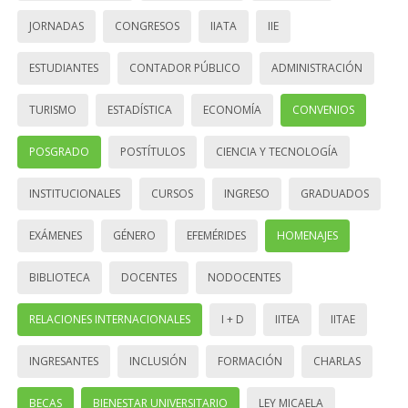
JORNADAS
CONGRESOS
IIATA
IIE
ESTUDIANTES
CONTADOR PÚBLICO
ADMINISTRACIÓN
TURISMO
ESTADÍSTICA
ECONOMÍA
CONVENIOS
POSGRADO
POSTÍTULOS
CIENCIA Y TECNOLOGÍA
INSTITUCIONALES
CURSOS
INGRESO
GRADUADOS
EXÁMENES
GÉNERO
EFEMÉRIDES
HOMENAJES
BIBLIOTECA
DOCENTES
NODOCENTES
RELACIONES INTERNACIONALES
I + D
IITEA
IITAE
INGRESANTES
INCLUSIÓN
FORMACIÓN
CHARLAS
BECAS
BIENESTAR UNIVERSITARIO
LEY MICAELA