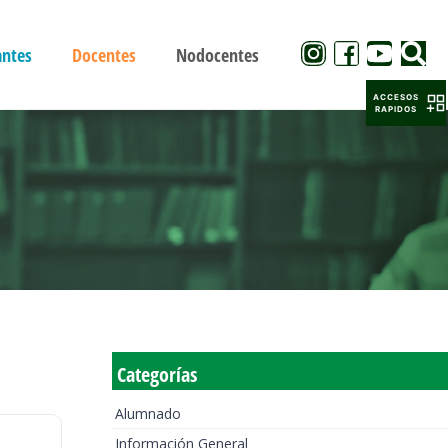
antes
Docentes
Nodocentes
ACCESOS
RAPIDOS
Categorías
Alumnado
Información General