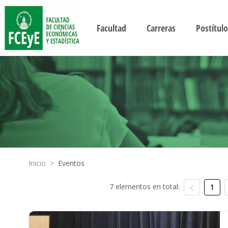
Facultad
Carreras
Postítulo
Inicio
>
Eventos
7 elementos en total:
1