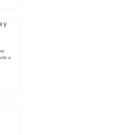
a y
ias
arán a