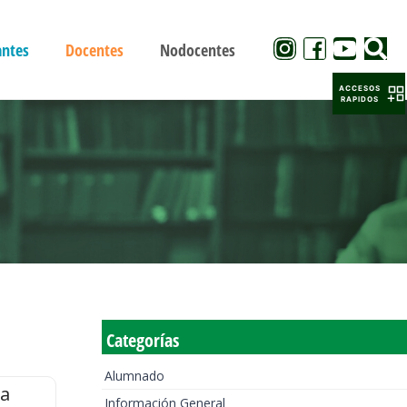
antes
Docentes
Nodocentes
ACCESOS
RAPIDOS
Categorías
Alumnado
la
Información General