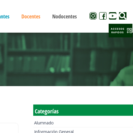
antes
Docentes
Nodocentes
ACCESOS
RAPIDOS
Categorías
Alumnado
Información General