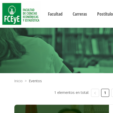
Facultad
Carreras
Postítulo
Inicio
>
Eventos
1 elementos en total:
1