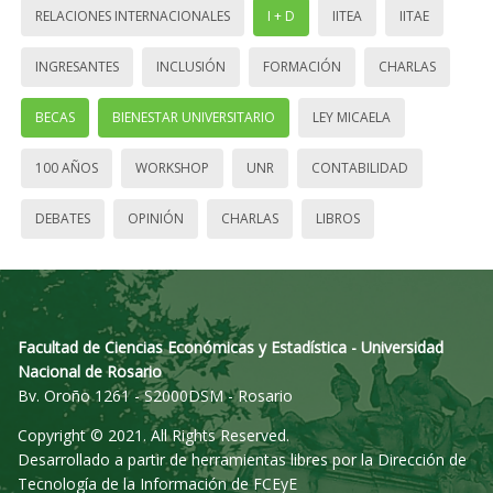
RELACIONES INTERNACIONALES
I + D
IITEA
IITAE
INGRESANTES
INCLUSIÓN
FORMACIÓN
CHARLAS
BECAS
BIENESTAR UNIVERSITARIO
LEY MICAELA
100 AÑOS
WORKSHOP
UNR
CONTABILIDAD
DEBATES
OPINIÓN
CHARLAS
LIBROS
Facultad de Ciencias Económicas y Estadística - Universidad
Nacional de Rosario
Bv. Oroño 1261 - S2000DSM - Rosario
Copyright © 2021. All Rights Reserved.
Desarrollado a partir de herramientas libres por la Dirección de
Tecnología de la Información de FCEyE