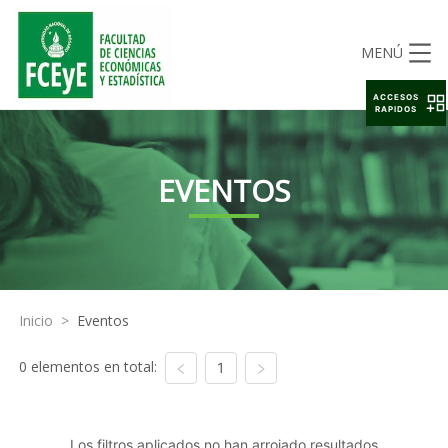
MENÚ
ACCESOS
RAPIDOS
EVENTOS
Inicio
>
Eventos
0 elementos en total:
1
Los filtros aplicados no han arrojado resultados